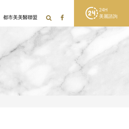
24H
美麗諮詢
都市美美醫聯盟
)