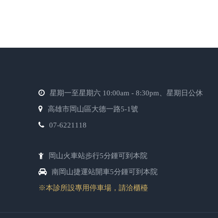
星期一至星期六 10:00am - 8:30pm、星期日公休
高雄市岡山區大德一路5-1號
07-6221118
岡山火車站步行5分鍾可到本院
南岡山捷運站開車5分鍾可到本院
※本診所設專用停車場，請洽櫃檯