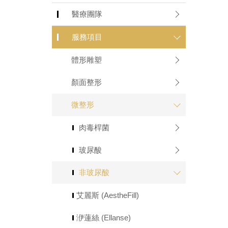
醫療團隊
服務項目
體形雕塑
顏面整形
微整形
肉毒桿菌
玻尿酸
非玻尿酸
艾麗斯 (AestheFill)
洢蓮絲 (Ellanse)