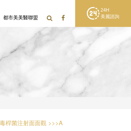
24H
美麗諮詢
都市美美醫聯盟
肉毒桿菌注射面面觀 >>>A