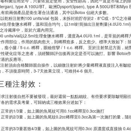
x 肉毒桿菌沿用至今，只要依規定使用，安全性頗高，因此一直是市場上
llergan), type A 100U/BT、歐洲Dysport(Ipsen), type A 500U/BT和My
有前兩個產品是衛生署合法通過，其中以Botox 佔絕大多數。
 是以乾粉注射劑100 units/vial 包裝，未拆封前貯存於2 - 8°C或 - 
5ml生理食鹽水稀釋，溫和混合均勻，以1ml針筒抽出注射劑量(4.0U/0.1
下之冷藏庫中，並於六週內用完。
 100 units/vial以2.5ml生理食鹽水稀釋，濃度為4.0U/0.1m
用部位，作用的肌肉愈大，則稀釋愈多，反之愈少。標準大致如下：除皺 / 2.5 c.c
 稀釋，瘦小腿 / 5 c.c. 稀釋，眼瞼痙攣 / 1 c.c. 稀釋。 至於注
性硬化症等之患者，須經醫師評估後再決定是否可以施打。影響 Boto
射過的反應等。
x 的注射須由合格醫師親自操作，以細微注射針將少量稀釋液直接注入有皺
，不須復原時間，3-7天效果立現，可維持4-6 個月。
 三種注射效：
要求注射後自然不要被發現，最好還留一點點細紋、有些要求要除皺明顯
有各的需求及考量，可歸納成三種效果分述如下：
正常的1/3量，如上圖的魚尾紋可用0.1cc稀釋至0.3cc施打
正常的2/3量，如上圖的魚尾紋0.2cc稀釋至0.3cc為第一次施打的量
正常的3/3量甚致4/3量，如上圖的魚尾紋可用0.3cc 原濃度或直接抽 0.