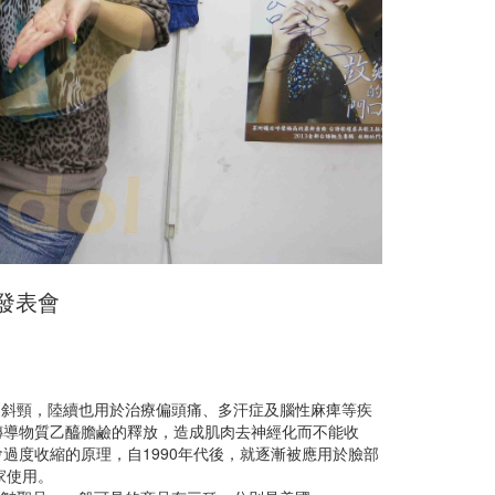
書發表會
痙攣及斜頸，陸續也用於治療偏頭痛、多汗症及腦性麻痺等疾
傳導物質乙醯膽鹼的釋放，造成肌肉去神經化而不能收
過度收縮的原理，自1990年代後，就逐漸被應用於臉部
家使用。