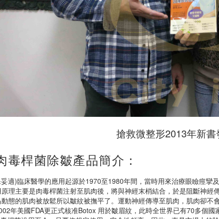
搶救微整形2013年新
 肉毒桿菌除皺產品簡介：
x(保妥適)臨床醫學的應用起源於1970至1980年間，當時用來治療眼瞼
用原理主要是肉毒桿菌注射至肌肉後，將與神經末梢結合，於是阻斷神經
為動態的肌肉被放鬆所以皺紋被撫平了。運動神經傳導至肌肉，肌肉卻不會
002年美國FDA更正式核准Botox 用於皺眉紋，此時全世界已有70多個國