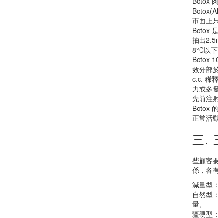
Boto
Botox(A
市面上只
Botox
抽出2.
8°C以
Botox
效分部於作
c.c.
力或多發
先前注
Boto
正常活動
三.
些顧客
係，各
減量型：
自然型：
量。
疆硬型：