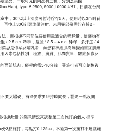
的除皺聖品。一般可見的商品有三種，分別是美國
o Bloc(Elan), type B 2500, 5000,10000U/BT，目前在台灣
5°C之冷藏室中，30°C以上溫度可暫時貯存5天。使用時以3ml針筒
ml)，再換上30G針頭準備注射。未用完部份需貯存於2 -
l，是常規的稀釋方法，而根據不同部位要使用最適合的稀釋量，使藥物有
. 稀釋，瘦臉 / 2.5 – 4 c.c. 稀釋，多汗症 / 4
射禁忌方面，絕對禁忌是懷孕及哺乳者，而患有神經肌肉病變如重症肌無
x作用因素包括性別、種族、膚質、肌肉質量、皺紋多寡及
紋的面部肌肉，療程約需5-10分鐘，受施打者可立刻恢復
但不要太疆硬、有些要求要維持時間長，疆硬一點沒關
，隨後根據此量 的滿意情況來調整第二次施打的個人 標準
4cc分3點施打，每點打0.125cc，不過第一次施打不建議施