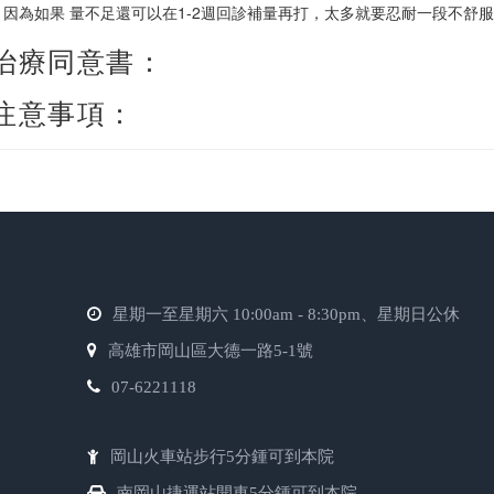
因為如果 量不足還可以在1-2週回診補量再打，太多就要忍耐一段不舒
 治療同意書：
 注意事項：
星期一至星期六 10:00am - 8:30pm、星期日公休
高雄市岡山區大德一路5-1號
07-6221118
岡山火車站步行5分鍾可到本院
南岡山捷運站開車5分鍾可到本院