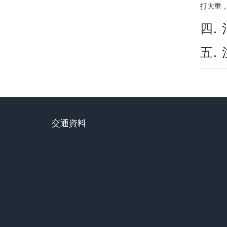
打大重，
四.
五.
交通資料