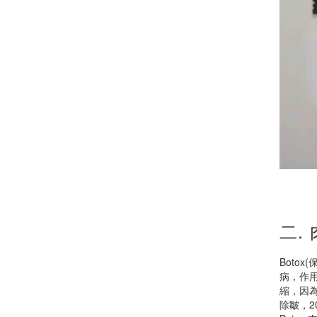
二.
Boto
病，作
縮，因
除皺，2