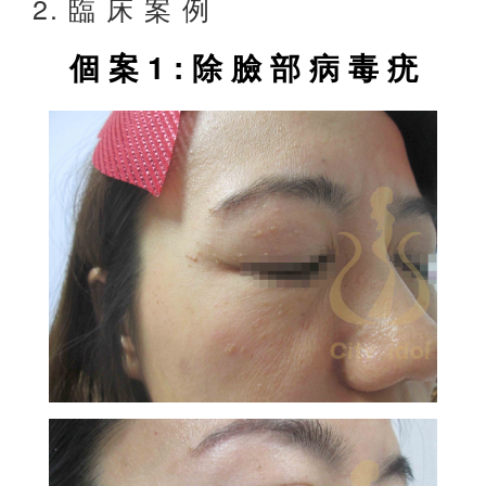
2. 臨 床 案 例
個 案 1 : 除 臉 部 病 毒 疣