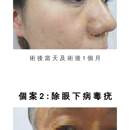
術 後 當 天 及 術 後 1 個 月
個 案 2 : 除 眼 下 病 毒 疣