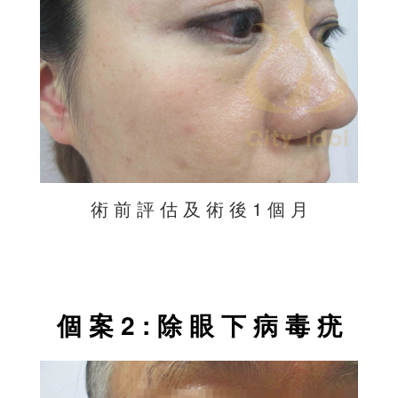
術 前 評 估 及 術 後 1 個 月
個 案 2 : 除 眼 下 病 毒 疣