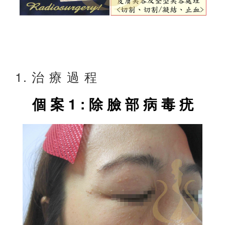
1. 治 療 過 程
個 案 1 : 除 臉 部 病 毒 疣