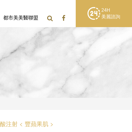
24H
美麗諮詢
都市美美醫聯盟
尿酸注射 < 豐蘋果肌 >