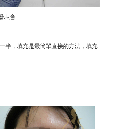
書發表會
一半，填充是最簡單直接的方法，填充