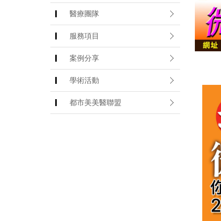
醫療團隊
服務項目
案例分享
學術活動
都市美美醫聯盟