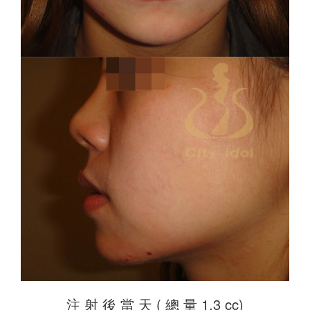
注 射 後 當 天 ( 總 量 1.3 cc)