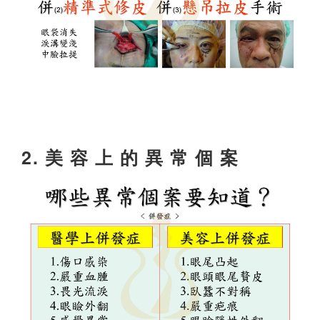
2.
美 容 上 的 異 常 個 案