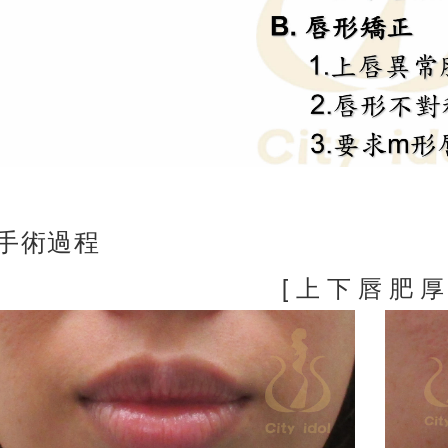
. 手術過程
[ 上 下 唇 肥 厚 