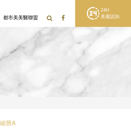
24H
美麗諮詢
都市美美醫聯盟
般縮唇A